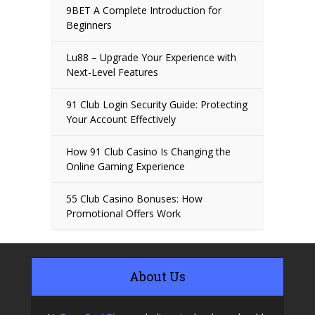
9BET A Complete Introduction for
Beginners
Lu88 – Upgrade Your Experience with
Next-Level Features
91 Club Login Security Guide: Protecting
Your Account Effectively
How 91 Club Casino Is Changing the
Online Gaming Experience
55 Club Casino Bonuses: How
Promotional Offers Work
About Us