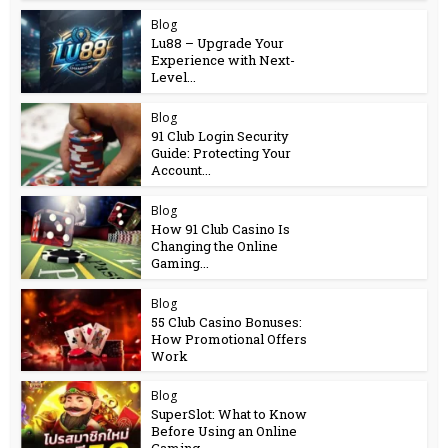
Blog
Lu88 – Upgrade Your
Experience with Next-
Level...
Blog
91 Club Login Security
Guide: Protecting Your
Account...
Blog
How 91 Club Casino Is
Changing the Online
Gaming...
Blog
55 Club Casino Bonuses:
How Promotional Offers
Work
Blog
SuperSlot: What to Know
Before Using an Online