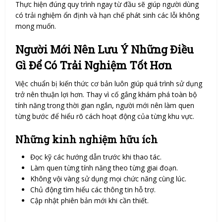
Thực hiện đúng quy trình ngay từ đầu sẽ giúp người dùng
có trải nghiệm ổn định và hạn chế phát sinh các lỗi không
mong muốn.
Người Mới Nên Lưu Ý Những Điều
Gì Để Có Trải Nghiệm Tốt Hơn
Việc chuẩn bị kiến thức cơ bản luôn giúp quá trình sử dụng
trở nên thuận lợi hơn. Thay vì cố gắng khám phá toàn bộ
tính năng trong thời gian ngắn, người mới nên làm quen
từng bước để hiểu rõ cách hoạt động của từng khu vực.
Những kinh nghiệm hữu ích
Đọc kỹ các hướng dẫn trước khi thao tác.
Làm quen từng tính năng theo từng giai đoạn.
Không vội vàng sử dụng mọi chức năng cùng lúc.
Chủ động tìm hiểu các thông tin hỗ trợ.
Cập nhật phiên bản mới khi cần thiết.