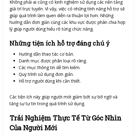
Không phải ai cũng có kinh nghiệm sử dụng các nền tảng
giải trí trực tuyến. Vì vậy, việc có những tính năng hỗ trợ sẽ
giúp quá trình làm quen diễn ra thuận lợi hơn. Những
hướng dẫn đơn giản cùng các khu vực được phân chia hợp
lý giúp người dùng hiểu rõ từng chức năng.
Những tiện ích hỗ trợ đáng chú ý
Hướng dẫn thao tác cơ bản.
Danh mục được phân loại rõ ràng.
Các mục thông tin dễ tìm kiếm.
Quy trình sử dụng đơn giản.
Hỗ trợ người dùng khi cần thiết.
Các tiện ích này giúp người mới giảm bớt sự bỡ ngỡ và
tăng sự tự tin trong quá trình sử dụng.
Trải Nghiệm Thực Tế Từ Góc Nhìn
Của Người Mới