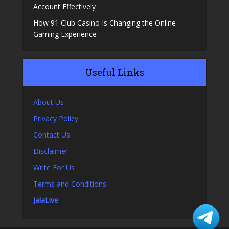
Account Effectively
How 91 Club Casino Is Changing the Online
Gaming Experience
Useful Links
About Us
Privacy Policy
Contact Us
Disclaimer
Write For Us
Terms and Conditions
JalaLive