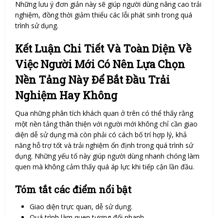
Những lưu ý đơn giản này sẽ giúp người dùng nâng cao trải
nghiệm, đồng thời giảm thiểu các lỗi phát sinh trong quá
trình sử dụng.
Kết Luận Chi Tiết Và Toàn Diện Về
Việc Người Mới Có Nên Lựa Chọn
Nền Tảng Này Để Bắt Đầu Trải
Nghiệm Hay Không
Qua những phân tích khách quan ở trên có thể thấy rằng
một nền tảng thân thiện với người mới không chỉ cần giao
diện dễ sử dụng mà còn phải có cách bố trí hợp lý, khả
năng hỗ trợ tốt và trải nghiệm ổn định trong quá trình sử
dụng. Những yếu tố này giúp người dùng nhanh chóng làm
quen mà không cảm thấy quá áp lực khi tiếp cận lần đầu.
Tóm tắt các điểm nổi bật
Giao diện trực quan, dễ sử dụng.
Quá trình làm quen tương đối nhanh.