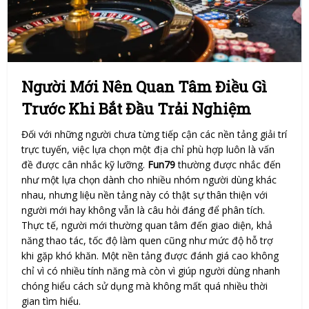
Người Mới Nên Quan Tâm Điều Gì
Trước Khi Bắt Đầu Trải Nghiệm
Đối với những người chưa từng tiếp cận các nền tảng giải trí
trực tuyến, việc lựa chọn một địa chỉ phù hợp luôn là vấn
đề được cân nhắc kỹ lưỡng.
Fun79
thường được nhắc đến
như một lựa chọn dành cho nhiều nhóm người dùng khác
nhau, nhưng liệu nền tảng này có thật sự thân thiện với
người mới hay không vẫn là câu hỏi đáng để phân tích.
Thực tế, người mới thường quan tâm đến giao diện, khả
năng thao tác, tốc độ làm quen cũng như mức độ hỗ trợ
khi gặp khó khăn. Một nền tảng được đánh giá cao không
chỉ vì có nhiều tính năng mà còn vì giúp người dùng nhanh
chóng hiểu cách sử dụng mà không mất quá nhiều thời
gian tìm hiểu.