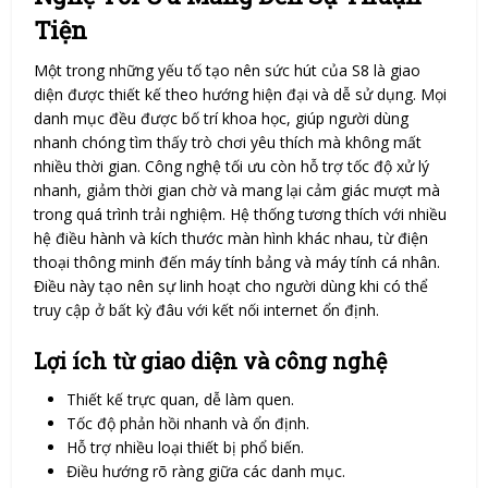
Tiện
Một trong những yếu tố tạo nên sức hút của S8 là giao
diện được thiết kế theo hướng hiện đại và dễ sử dụng. Mọi
danh mục đều được bố trí khoa học, giúp người dùng
nhanh chóng tìm thấy trò chơi yêu thích mà không mất
nhiều thời gian. Công nghệ tối ưu còn hỗ trợ tốc độ xử lý
nhanh, giảm thời gian chờ và mang lại cảm giác mượt mà
trong quá trình trải nghiệm. Hệ thống tương thích với nhiều
hệ điều hành và kích thước màn hình khác nhau, từ điện
thoại thông minh đến máy tính bảng và máy tính cá nhân.
Điều này tạo nên sự linh hoạt cho người dùng khi có thể
truy cập ở bất kỳ đâu với kết nối internet ổn định.
Lợi ích từ giao diện và công nghệ
Thiết kế trực quan, dễ làm quen.
Tốc độ phản hồi nhanh và ổn định.
Hỗ trợ nhiều loại thiết bị phổ biến.
Điều hướng rõ ràng giữa các danh mục.