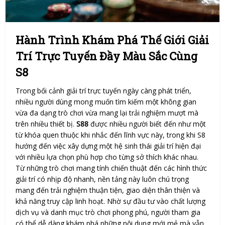
Hành Trình Khám Phá Thế Giới Giải
Trí Trực Tuyến Đầy Màu Sắc Cùng
S8
Trong bối cảnh giải trí trực tuyến ngày càng phát triển,
nhiều người dùng mong muốn tìm kiếm một không gian
vừa đa dạng trò chơi vừa mang lại trải nghiệm mượt mà
trên nhiều thiết bị.
S88
được nhiều người biết đến như một
từ khóa quen thuộc khi nhắc đến lĩnh vực này, trong khi S8
hướng đến việc xây dựng một hệ sinh thái giải trí hiện đại
với nhiều lựa chọn phù hợp cho từng sở thích khác nhau.
Từ những trò chơi mang tính chiến thuật đến các hình thức
giải trí có nhịp độ nhanh, nền tảng này luôn chú trọng
mang đến trải nghiệm thuận tiện, giao diện thân thiện và
khả năng truy cập linh hoạt. Nhờ sự đầu tư vào chất lượng
dịch vụ và danh mục trò chơi phong phú, người tham gia
có thể dễ dàng khám phá những nội dung mới mẻ mà vẫn