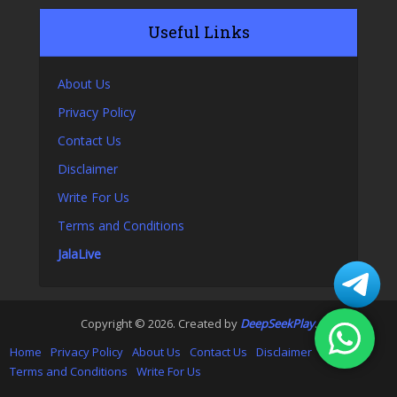
Useful Links
About Us
Privacy Policy
Contact Us
Disclaimer
Write For Us
Terms and Conditions
JalaLive
Copyright © 2026. Created by
DeepSeekPlay
.
Home
Privacy Policy
About Us
Contact Us
Disclaimer
Terms and Conditions
Write For Us